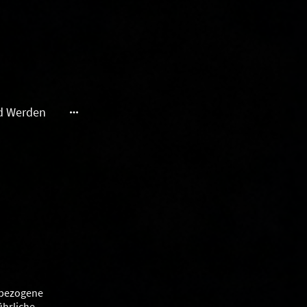
ed Werden
nbezogene
ührliche