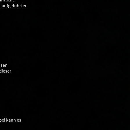
t aufgeführten
ssen
dieser
bei kann es