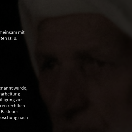
gemeinsam mit
en (z. B.
genannt wurde,
rarbeitung
lligung zur
ren rechtlich
B. steuer-
 Löschung nach