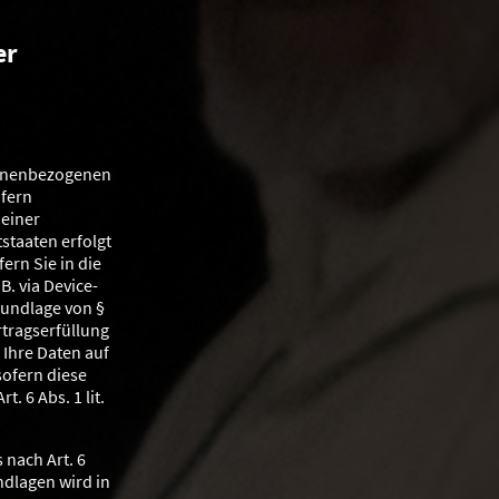
er
rsonenbezogenen
ofern
 einer
staaten erfolgt
ern Sie in die
B. via Device-
Grundlage von §
rtragserfüllung
 Ihre Daten auf
sofern diese
. 6 Abs. 1 lit.
 nach Art. 6
undlagen wird in