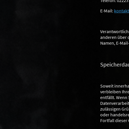
Telefon: 02223
E-Mail:
kontakt
Verantwortliche
anderen über d
Namen, E-Mail-
Speicherda
Soweit innerha
verbleiben Ihr
entfällt. Wenn
Datenverarbeit
zulässigen Grü
oder handelsre
Fortfall dieser