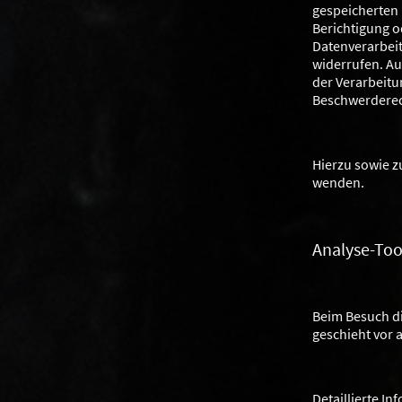
gespeicherten
Berichtigung o
Datenverarbeit
widerrufen. A
der Verarbeitu
Beschwerderech
Hierzu sowie z
wenden.
Analyse-Too
Beim Besuch di
geschieht vor
Detaillierte I