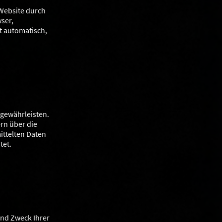
Website durch
wser,
gt automatisch,
 gewährleisten.
rn über die
ttelten Daten
tet.
und Zweck Ihrer