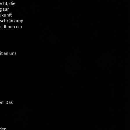
cht, die
g zur
Zukunft
nschränkung
t Ihnen ein
it an uns
en. Das
nden