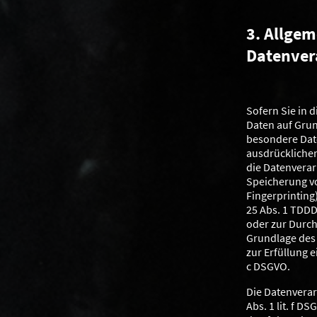
3. Allge
Datenver
Sofern Sie in 
Daten auf Grund
besondere Date
ausdrücklichen
die Datenverar
Speicherung von
Fingerprinting
25 Abs. 1 TDDDG
oder zur Durch
Grundlage des A
zur Erfüllung e
c DSGVO.
Die Datenverar
Abs. 1 lit. f D